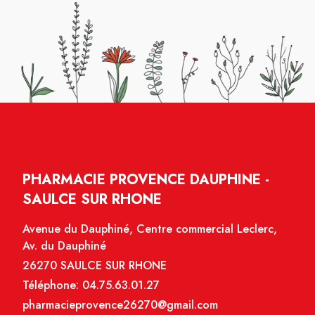
PHARMACIE PROVENCE DAUPHINE -
SAULCE SUR RHONE
Avenue du Dauphiné, Centre commercial Leclerc,
Av. du Dauphiné
26270 SAULCE SUR RHONE
Téléphone:
04.75.63.01.27
pharmacieprovence26270@gmail.com