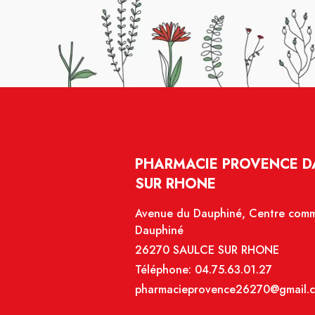
PHARMACIE PROVENCE DA
SUR RHONE
Avenue du Dauphiné, Centre comme
Dauphiné
26270 SAULCE SUR RHONE
Téléphone:
04.75.63.01.27
pharmacieprovence26270@gmail.