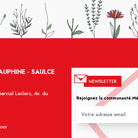
UPHINE - SAULCE
NEWSLETTER
rcial Leclerc, Av. du
Rejoignez la communauté Méd
com