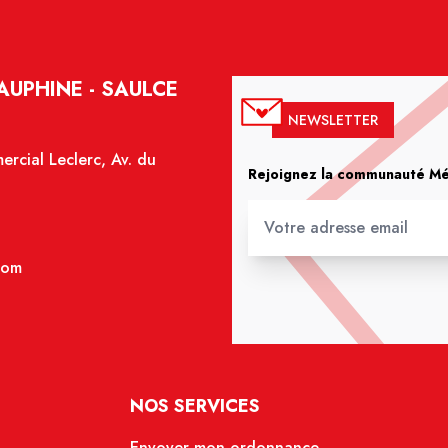
UPHINE - SAULCE
NEWSLETTER
rcial Leclerc, Av. du
Rejoignez la communauté Méd
com
NOS SERVICES
Envoyer mon ordonnance