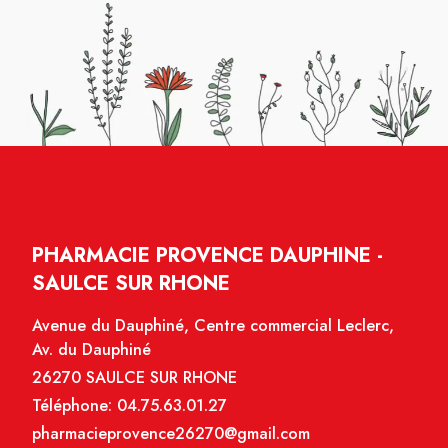
PHARMACIE PROVENCE DAUPHINE -
SAULCE SUR RHONE
Avenue du Dauphiné, Centre commercial Leclerc,
Av. du Dauphiné
26270 SAULCE SUR RHONE
Téléphone:
04.75.63.01.27
pharmacieprovence26270@gmail.com