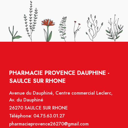
PHARMACIE PROVENCE DAUPHINE -
SAULCE SUR RHONE
Avenue du Dauphiné, Centre commercial Leclerc,
Av. du Dauphiné
26270 SAULCE SUR RHONE
Téléphone:
04.75.63.01.27
pharmacieprovence26270@gmail.com