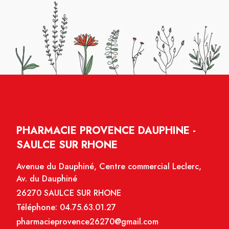
PHARMACIE PROVENCE DAUPHINE -
SAULCE SUR RHONE
Avenue du Dauphiné, Centre commercial Leclerc,
Av. du Dauphiné
26270 SAULCE SUR RHONE
Téléphone:
04.75.63.01.27
pharmacieprovence26270@gmail.com