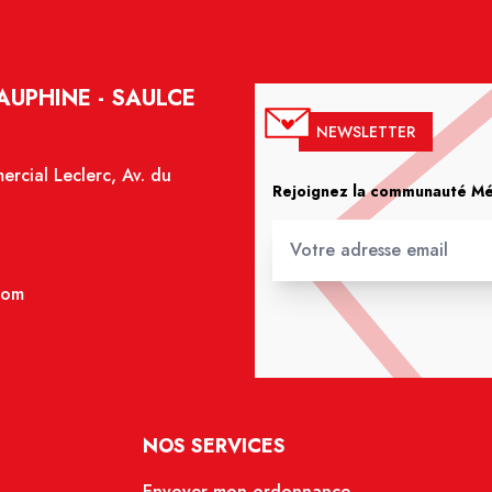
UPHINE - SAULCE
NEWSLETTER
rcial Leclerc, Av. du
Rejoignez la communauté Méd
com
NOS SERVICES
Envoyer mon ordonnance