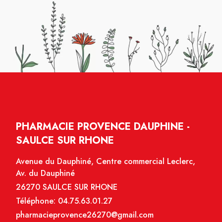
PHARMACIE PROVENCE DAUPHINE -
SAULCE SUR RHONE
Avenue du Dauphiné, Centre commercial Leclerc,
Av. du Dauphiné
26270 SAULCE SUR RHONE
Téléphone:
04.75.63.01.27
pharmacieprovence26270@gmail.com